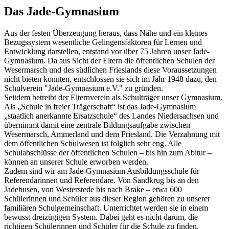
Das Jade-Gymnasium
Aus der festen Überzeugung heraus, dass Nähe und ein kleines
Bezugssystem wesentliche Gelingensfaktoren für Lernen und
Entwicklung darstellen, entstand vor über 75 Jahren unser Jade-
Gymnasium. Da aus Sicht der Eltern die öffentlichen Schulen der
Wesermarsch und des südlichen Frieslands diese Voraussetzungen
nicht bieten konnten, entschlossen sie sich im Jahr 1948 dazu, den
Schulverein "Jade-Gymnasium e.V." zu gründen.
Seitdem betreibt der Elternverein als Schulträger unser Gymnasium.
Als „Schule in freier Trägerschaft“ ist das Jade-Gymnasium
„staatlich anerkannte Ersatzschule“ des Landes Niedersachsen und
übernimmt damit eine zentrale Bildungsaufgabe zwischen
Wesermarsch, Ammerland und dem Friesland. Die Verzahnung mit
dem öffentlichen Schulwesen ist folglich sehr eng. Alle
Schulabschlüsse der öffentlichen Schulen – bis hin zum Abitur –
können an unserer Schule erworben werden.
Zudem sind wir am Jade-Gymnasium Ausbildungsschule für
Referendarinnen und Referendare. Von Sandkrug bis an den
Jadebusen, von Westerstede bis nach Brake – etwa 600
Schülerinnen und Schüler aus dieser Region gehören zu unserer
familiären Schulgemeinschaft. Unterrichtet werden sie in einem
bewusst dreizügigen System. Dabei geht es nicht darum, die
richtigen Schülerinnen und Schüler für die Schule zu finden.