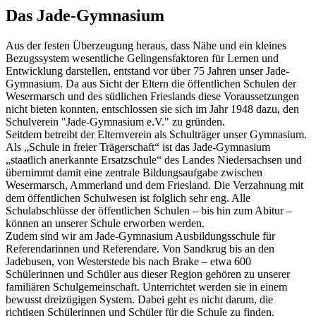
Das Jade-Gymnasium
Aus der festen Überzeugung heraus, dass Nähe und ein kleines
Bezugssystem wesentliche Gelingensfaktoren für Lernen und
Entwicklung darstellen, entstand vor über 75 Jahren unser Jade-
Gymnasium. Da aus Sicht der Eltern die öffentlichen Schulen der
Wesermarsch und des südlichen Frieslands diese Voraussetzungen
nicht bieten konnten, entschlossen sie sich im Jahr 1948 dazu, den
Schulverein "Jade-Gymnasium e.V." zu gründen.
Seitdem betreibt der Elternverein als Schulträger unser Gymnasium.
Als „Schule in freier Trägerschaft“ ist das Jade-Gymnasium
„staatlich anerkannte Ersatzschule“ des Landes Niedersachsen und
übernimmt damit eine zentrale Bildungsaufgabe zwischen
Wesermarsch, Ammerland und dem Friesland. Die Verzahnung mit
dem öffentlichen Schulwesen ist folglich sehr eng. Alle
Schulabschlüsse der öffentlichen Schulen – bis hin zum Abitur –
können an unserer Schule erworben werden.
Zudem sind wir am Jade-Gymnasium Ausbildungsschule für
Referendarinnen und Referendare. Von Sandkrug bis an den
Jadebusen, von Westerstede bis nach Brake – etwa 600
Schülerinnen und Schüler aus dieser Region gehören zu unserer
familiären Schulgemeinschaft. Unterrichtet werden sie in einem
bewusst dreizügigen System. Dabei geht es nicht darum, die
richtigen Schülerinnen und Schüler für die Schule zu finden.