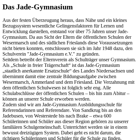
Das Jade-Gymnasium
Aus der festen Überzeugung heraus, dass Nähe und ein kleines
Bezugssystem wesentliche Gelingensfaktoren für Lernen und
Entwicklung darstellen, entstand vor über 75 Jahren unser Jade-
Gymnasium. Da aus Sicht der Eltern die öffentlichen Schulen der
Wesermarsch und des südlichen Frieslands diese Voraussetzungen
nicht bieten konnten, entschlossen sie sich im Jahr 1948 dazu, den
Schulverein "Jade-Gymnasium e.V." zu gründen.
Seitdem betreibt der Elternverein als Schulträger unser Gymnasium.
Als „Schule in freier Trägerschaft“ ist das Jade-Gymnasium
„staatlich anerkannte Ersatzschule“ des Landes Niedersachsen und
übernimmt damit eine zentrale Bildungsaufgabe zwischen
Wesermarsch, Ammerland und dem Friesland. Die Verzahnung mit
dem öffentlichen Schulwesen ist folglich sehr eng. Alle
Schulabschlüsse der öffentlichen Schulen – bis hin zum Abitur –
können an unserer Schule erworben werden.
Zudem sind wir am Jade-Gymnasium Ausbildungsschule für
Referendarinnen und Referendare. Von Sandkrug bis an den
Jadebusen, von Westerstede bis nach Brake – etwa 600
Schülerinnen und Schüler aus dieser Region gehören zu unserer
familiären Schulgemeinschaft. Unterrichtet werden sie in einem
bewusst dreizügigen System. Dabei geht es nicht darum, die
richtigen Schülerinnen und Schüler für die Schule zu finden.