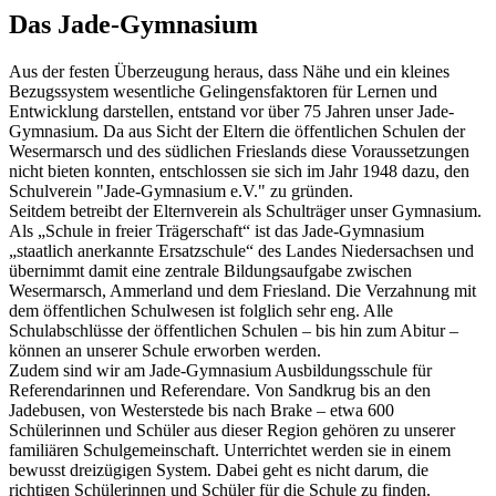
Das Jade-Gymnasium
Aus der festen Überzeugung heraus, dass Nähe und ein kleines
Bezugssystem wesentliche Gelingensfaktoren für Lernen und
Entwicklung darstellen, entstand vor über 75 Jahren unser Jade-
Gymnasium. Da aus Sicht der Eltern die öffentlichen Schulen der
Wesermarsch und des südlichen Frieslands diese Voraussetzungen
nicht bieten konnten, entschlossen sie sich im Jahr 1948 dazu, den
Schulverein "Jade-Gymnasium e.V." zu gründen.
Seitdem betreibt der Elternverein als Schulträger unser Gymnasium.
Als „Schule in freier Trägerschaft“ ist das Jade-Gymnasium
„staatlich anerkannte Ersatzschule“ des Landes Niedersachsen und
übernimmt damit eine zentrale Bildungsaufgabe zwischen
Wesermarsch, Ammerland und dem Friesland. Die Verzahnung mit
dem öffentlichen Schulwesen ist folglich sehr eng. Alle
Schulabschlüsse der öffentlichen Schulen – bis hin zum Abitur –
können an unserer Schule erworben werden.
Zudem sind wir am Jade-Gymnasium Ausbildungsschule für
Referendarinnen und Referendare. Von Sandkrug bis an den
Jadebusen, von Westerstede bis nach Brake – etwa 600
Schülerinnen und Schüler aus dieser Region gehören zu unserer
familiären Schulgemeinschaft. Unterrichtet werden sie in einem
bewusst dreizügigen System. Dabei geht es nicht darum, die
richtigen Schülerinnen und Schüler für die Schule zu finden.