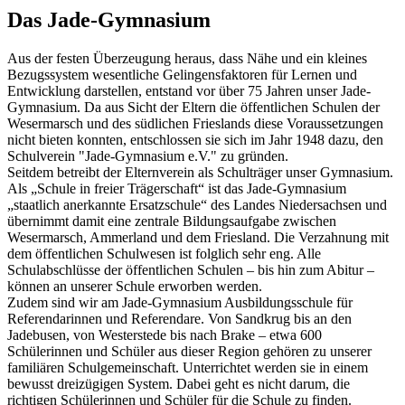
Das Jade-Gymnasium
Aus der festen Überzeugung heraus, dass Nähe und ein kleines
Bezugssystem wesentliche Gelingensfaktoren für Lernen und
Entwicklung darstellen, entstand vor über 75 Jahren unser Jade-
Gymnasium. Da aus Sicht der Eltern die öffentlichen Schulen der
Wesermarsch und des südlichen Frieslands diese Voraussetzungen
nicht bieten konnten, entschlossen sie sich im Jahr 1948 dazu, den
Schulverein "Jade-Gymnasium e.V." zu gründen.
Seitdem betreibt der Elternverein als Schulträger unser Gymnasium.
Als „Schule in freier Trägerschaft“ ist das Jade-Gymnasium
„staatlich anerkannte Ersatzschule“ des Landes Niedersachsen und
übernimmt damit eine zentrale Bildungsaufgabe zwischen
Wesermarsch, Ammerland und dem Friesland. Die Verzahnung mit
dem öffentlichen Schulwesen ist folglich sehr eng. Alle
Schulabschlüsse der öffentlichen Schulen – bis hin zum Abitur –
können an unserer Schule erworben werden.
Zudem sind wir am Jade-Gymnasium Ausbildungsschule für
Referendarinnen und Referendare. Von Sandkrug bis an den
Jadebusen, von Westerstede bis nach Brake – etwa 600
Schülerinnen und Schüler aus dieser Region gehören zu unserer
familiären Schulgemeinschaft. Unterrichtet werden sie in einem
bewusst dreizügigen System. Dabei geht es nicht darum, die
richtigen Schülerinnen und Schüler für die Schule zu finden.