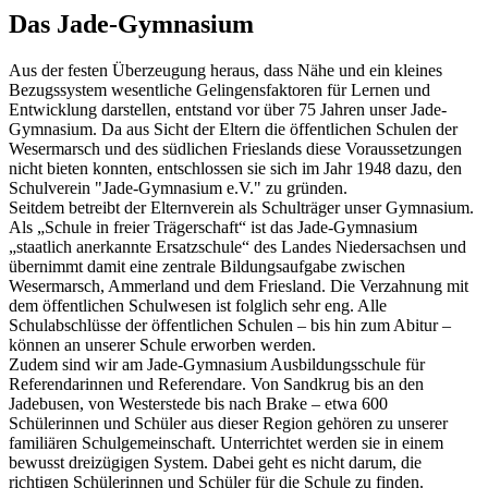
Das Jade-Gymnasium
Aus der festen Überzeugung heraus, dass Nähe und ein kleines
Bezugssystem wesentliche Gelingensfaktoren für Lernen und
Entwicklung darstellen, entstand vor über 75 Jahren unser Jade-
Gymnasium. Da aus Sicht der Eltern die öffentlichen Schulen der
Wesermarsch und des südlichen Frieslands diese Voraussetzungen
nicht bieten konnten, entschlossen sie sich im Jahr 1948 dazu, den
Schulverein "Jade-Gymnasium e.V." zu gründen.
Seitdem betreibt der Elternverein als Schulträger unser Gymnasium.
Als „Schule in freier Trägerschaft“ ist das Jade-Gymnasium
„staatlich anerkannte Ersatzschule“ des Landes Niedersachsen und
übernimmt damit eine zentrale Bildungsaufgabe zwischen
Wesermarsch, Ammerland und dem Friesland. Die Verzahnung mit
dem öffentlichen Schulwesen ist folglich sehr eng. Alle
Schulabschlüsse der öffentlichen Schulen – bis hin zum Abitur –
können an unserer Schule erworben werden.
Zudem sind wir am Jade-Gymnasium Ausbildungsschule für
Referendarinnen und Referendare. Von Sandkrug bis an den
Jadebusen, von Westerstede bis nach Brake – etwa 600
Schülerinnen und Schüler aus dieser Region gehören zu unserer
familiären Schulgemeinschaft. Unterrichtet werden sie in einem
bewusst dreizügigen System. Dabei geht es nicht darum, die
richtigen Schülerinnen und Schüler für die Schule zu finden.