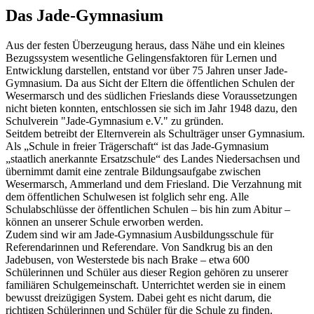
Das Jade-Gymnasium
Aus der festen Überzeugung heraus, dass Nähe und ein kleines
Bezugssystem wesentliche Gelingensfaktoren für Lernen und
Entwicklung darstellen, entstand vor über 75 Jahren unser Jade-
Gymnasium. Da aus Sicht der Eltern die öffentlichen Schulen der
Wesermarsch und des südlichen Frieslands diese Voraussetzungen
nicht bieten konnten, entschlossen sie sich im Jahr 1948 dazu, den
Schulverein "Jade-Gymnasium e.V." zu gründen.
Seitdem betreibt der Elternverein als Schulträger unser Gymnasium.
Als „Schule in freier Trägerschaft“ ist das Jade-Gymnasium
„staatlich anerkannte Ersatzschule“ des Landes Niedersachsen und
übernimmt damit eine zentrale Bildungsaufgabe zwischen
Wesermarsch, Ammerland und dem Friesland. Die Verzahnung mit
dem öffentlichen Schulwesen ist folglich sehr eng. Alle
Schulabschlüsse der öffentlichen Schulen – bis hin zum Abitur –
können an unserer Schule erworben werden.
Zudem sind wir am Jade-Gymnasium Ausbildungsschule für
Referendarinnen und Referendare. Von Sandkrug bis an den
Jadebusen, von Westerstede bis nach Brake – etwa 600
Schülerinnen und Schüler aus dieser Region gehören zu unserer
familiären Schulgemeinschaft. Unterrichtet werden sie in einem
bewusst dreizügigen System. Dabei geht es nicht darum, die
richtigen Schülerinnen und Schüler für die Schule zu finden.