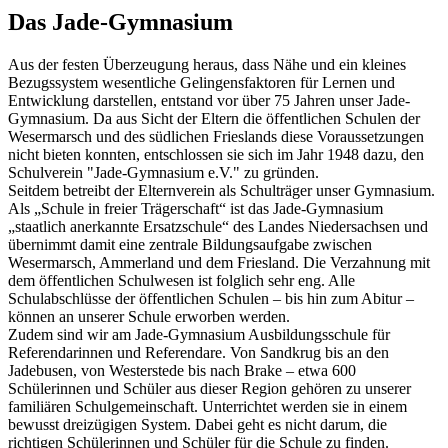
Das Jade-Gymnasium
Aus der festen Überzeugung heraus, dass Nähe und ein kleines
Bezugssystem wesentliche Gelingensfaktoren für Lernen und
Entwicklung darstellen, entstand vor über 75 Jahren unser Jade-
Gymnasium. Da aus Sicht der Eltern die öffentlichen Schulen der
Wesermarsch und des südlichen Frieslands diese Voraussetzungen
nicht bieten konnten, entschlossen sie sich im Jahr 1948 dazu, den
Schulverein "Jade-Gymnasium e.V." zu gründen.
Seitdem betreibt der Elternverein als Schulträger unser Gymnasium.
Als „Schule in freier Trägerschaft“ ist das Jade-Gymnasium
„staatlich anerkannte Ersatzschule“ des Landes Niedersachsen und
übernimmt damit eine zentrale Bildungsaufgabe zwischen
Wesermarsch, Ammerland und dem Friesland. Die Verzahnung mit
dem öffentlichen Schulwesen ist folglich sehr eng. Alle
Schulabschlüsse der öffentlichen Schulen – bis hin zum Abitur –
können an unserer Schule erworben werden.
Zudem sind wir am Jade-Gymnasium Ausbildungsschule für
Referendarinnen und Referendare. Von Sandkrug bis an den
Jadebusen, von Westerstede bis nach Brake – etwa 600
Schülerinnen und Schüler aus dieser Region gehören zu unserer
familiären Schulgemeinschaft. Unterrichtet werden sie in einem
bewusst dreizügigen System. Dabei geht es nicht darum, die
richtigen Schülerinnen und Schüler für die Schule zu finden.