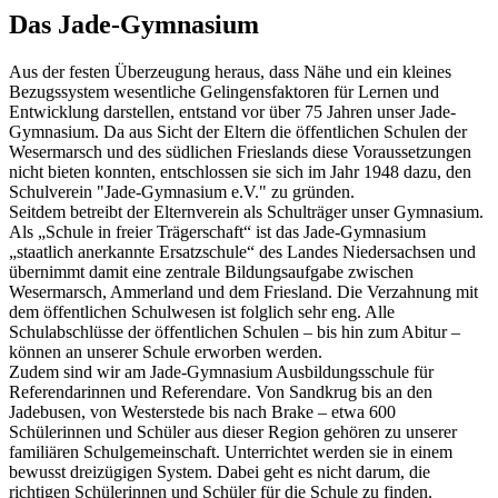
Das Jade-Gymnasium
Aus der festen Überzeugung heraus, dass Nähe und ein kleines
Bezugssystem wesentliche Gelingensfaktoren für Lernen und
Entwicklung darstellen, entstand vor über 75 Jahren unser Jade-
Gymnasium. Da aus Sicht der Eltern die öffentlichen Schulen der
Wesermarsch und des südlichen Frieslands diese Voraussetzungen
nicht bieten konnten, entschlossen sie sich im Jahr 1948 dazu, den
Schulverein "Jade-Gymnasium e.V." zu gründen.
Seitdem betreibt der Elternverein als Schulträger unser Gymnasium.
Als „Schule in freier Trägerschaft“ ist das Jade-Gymnasium
„staatlich anerkannte Ersatzschule“ des Landes Niedersachsen und
übernimmt damit eine zentrale Bildungsaufgabe zwischen
Wesermarsch, Ammerland und dem Friesland. Die Verzahnung mit
dem öffentlichen Schulwesen ist folglich sehr eng. Alle
Schulabschlüsse der öffentlichen Schulen – bis hin zum Abitur –
können an unserer Schule erworben werden.
Zudem sind wir am Jade-Gymnasium Ausbildungsschule für
Referendarinnen und Referendare. Von Sandkrug bis an den
Jadebusen, von Westerstede bis nach Brake – etwa 600
Schülerinnen und Schüler aus dieser Region gehören zu unserer
familiären Schulgemeinschaft. Unterrichtet werden sie in einem
bewusst dreizügigen System. Dabei geht es nicht darum, die
richtigen Schülerinnen und Schüler für die Schule zu finden.