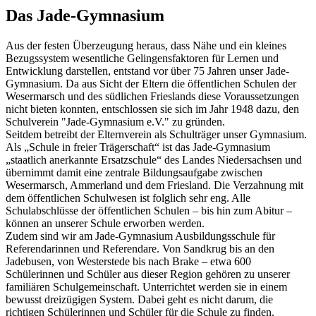
Das Jade-Gymnasium
Aus der festen Überzeugung heraus, dass Nähe und ein kleines
Bezugssystem wesentliche Gelingensfaktoren für Lernen und
Entwicklung darstellen, entstand vor über 75 Jahren unser Jade-
Gymnasium. Da aus Sicht der Eltern die öffentlichen Schulen der
Wesermarsch und des südlichen Frieslands diese Voraussetzungen
nicht bieten konnten, entschlossen sie sich im Jahr 1948 dazu, den
Schulverein "Jade-Gymnasium e.V." zu gründen.
Seitdem betreibt der Elternverein als Schulträger unser Gymnasium.
Als „Schule in freier Trägerschaft“ ist das Jade-Gymnasium
„staatlich anerkannte Ersatzschule“ des Landes Niedersachsen und
übernimmt damit eine zentrale Bildungsaufgabe zwischen
Wesermarsch, Ammerland und dem Friesland. Die Verzahnung mit
dem öffentlichen Schulwesen ist folglich sehr eng. Alle
Schulabschlüsse der öffentlichen Schulen – bis hin zum Abitur –
können an unserer Schule erworben werden.
Zudem sind wir am Jade-Gymnasium Ausbildungsschule für
Referendarinnen und Referendare. Von Sandkrug bis an den
Jadebusen, von Westerstede bis nach Brake – etwa 600
Schülerinnen und Schüler aus dieser Region gehören zu unserer
familiären Schulgemeinschaft. Unterrichtet werden sie in einem
bewusst dreizügigen System. Dabei geht es nicht darum, die
richtigen Schülerinnen und Schüler für die Schule zu finden.