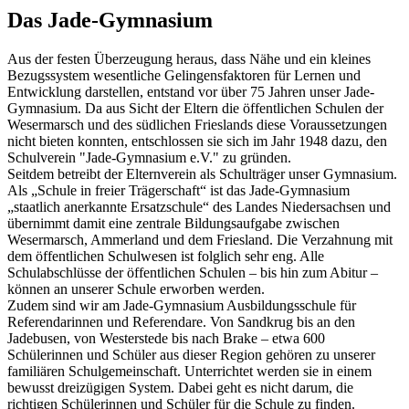
Das Jade-Gymnasium
Aus der festen Überzeugung heraus, dass Nähe und ein kleines
Bezugssystem wesentliche Gelingensfaktoren für Lernen und
Entwicklung darstellen, entstand vor über 75 Jahren unser Jade-
Gymnasium. Da aus Sicht der Eltern die öffentlichen Schulen der
Wesermarsch und des südlichen Frieslands diese Voraussetzungen
nicht bieten konnten, entschlossen sie sich im Jahr 1948 dazu, den
Schulverein "Jade-Gymnasium e.V." zu gründen.
Seitdem betreibt der Elternverein als Schulträger unser Gymnasium.
Als „Schule in freier Trägerschaft“ ist das Jade-Gymnasium
„staatlich anerkannte Ersatzschule“ des Landes Niedersachsen und
übernimmt damit eine zentrale Bildungsaufgabe zwischen
Wesermarsch, Ammerland und dem Friesland. Die Verzahnung mit
dem öffentlichen Schulwesen ist folglich sehr eng. Alle
Schulabschlüsse der öffentlichen Schulen – bis hin zum Abitur –
können an unserer Schule erworben werden.
Zudem sind wir am Jade-Gymnasium Ausbildungsschule für
Referendarinnen und Referendare. Von Sandkrug bis an den
Jadebusen, von Westerstede bis nach Brake – etwa 600
Schülerinnen und Schüler aus dieser Region gehören zu unserer
familiären Schulgemeinschaft. Unterrichtet werden sie in einem
bewusst dreizügigen System. Dabei geht es nicht darum, die
richtigen Schülerinnen und Schüler für die Schule zu finden.