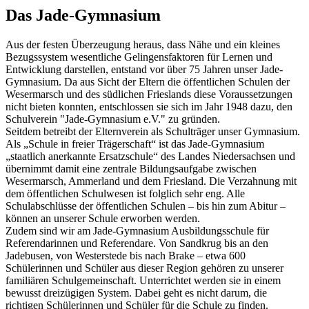
Das Jade-Gymnasium
Aus der festen Überzeugung heraus, dass Nähe und ein kleines
Bezugssystem wesentliche Gelingensfaktoren für Lernen und
Entwicklung darstellen, entstand vor über 75 Jahren unser Jade-
Gymnasium. Da aus Sicht der Eltern die öffentlichen Schulen der
Wesermarsch und des südlichen Frieslands diese Voraussetzungen
nicht bieten konnten, entschlossen sie sich im Jahr 1948 dazu, den
Schulverein "Jade-Gymnasium e.V." zu gründen.
Seitdem betreibt der Elternverein als Schulträger unser Gymnasium.
Als „Schule in freier Trägerschaft“ ist das Jade-Gymnasium
„staatlich anerkannte Ersatzschule“ des Landes Niedersachsen und
übernimmt damit eine zentrale Bildungsaufgabe zwischen
Wesermarsch, Ammerland und dem Friesland. Die Verzahnung mit
dem öffentlichen Schulwesen ist folglich sehr eng. Alle
Schulabschlüsse der öffentlichen Schulen – bis hin zum Abitur –
können an unserer Schule erworben werden.
Zudem sind wir am Jade-Gymnasium Ausbildungsschule für
Referendarinnen und Referendare. Von Sandkrug bis an den
Jadebusen, von Westerstede bis nach Brake – etwa 600
Schülerinnen und Schüler aus dieser Region gehören zu unserer
familiären Schulgemeinschaft. Unterrichtet werden sie in einem
bewusst dreizügigen System. Dabei geht es nicht darum, die
richtigen Schülerinnen und Schüler für die Schule zu finden.