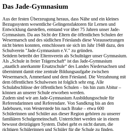
Das Jade-Gymnasium
Aus der festen Überzeugung heraus, dass Nähe und ein kleines
Bezugssystem wesentliche Gelingensfaktoren für Lernen und
Entwicklung darstellen, entstand vor über 75 Jahren unser Jade-
Gymnasium. Da aus Sicht der Eltern die öffentlichen Schulen der
Wesermarsch und des südlichen Frieslands diese Voraussetzungen
nicht bieten konnten, entschlossen sie sich im Jahr 1948 dazu, den
Schulverein "Jade-Gymnasium e.V." zu gründen.
Seitdem betreibt der Elternverein als Schulträger unser Gymnasium.
Als „Schule in freier Trägerschaft“ ist das Jade-Gymnasium
„staatlich anerkannte Ersatzschule“ des Landes Niedersachsen und
übernimmt damit eine zentrale Bildungsaufgabe zwischen
Wesermarsch, Ammerland und dem Friesland. Die Verzahnung mit
dem öffentlichen Schulwesen ist folglich sehr eng. Alle
Schulabschlüsse der öffentlichen Schulen – bis hin zum Abitur –
können an unserer Schule erworben werden.
Zudem sind wir am Jade-Gymnasium Ausbildungsschule für
Referendarinnen und Referendare. Von Sandkrug bis an den
Jadebusen, von Westerstede bis nach Brake – etwa 600
Schülerinnen und Schüler aus dieser Region gehören zu unserer
familiären Schulgemeinschaft. Unterrichtet werden sie in einem
bewusst dreizügigen System. Dabei geht es nicht darum, die
richtigen Schülerinnen und Schüler für die Schule zu finden.