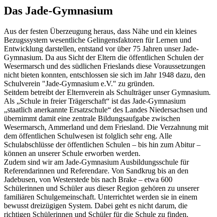
Das Jade-Gymnasium
Aus der festen Überzeugung heraus, dass Nähe und ein kleines
Bezugssystem wesentliche Gelingensfaktoren für Lernen und
Entwicklung darstellen, entstand vor über 75 Jahren unser Jade-
Gymnasium. Da aus Sicht der Eltern die öffentlichen Schulen der
Wesermarsch und des südlichen Frieslands diese Voraussetzungen
nicht bieten konnten, entschlossen sie sich im Jahr 1948 dazu, den
Schulverein "Jade-Gymnasium e.V." zu gründen.
Seitdem betreibt der Elternverein als Schulträger unser Gymnasium.
Als „Schule in freier Trägerschaft“ ist das Jade-Gymnasium
„staatlich anerkannte Ersatzschule“ des Landes Niedersachsen und
übernimmt damit eine zentrale Bildungsaufgabe zwischen
Wesermarsch, Ammerland und dem Friesland. Die Verzahnung mit
dem öffentlichen Schulwesen ist folglich sehr eng. Alle
Schulabschlüsse der öffentlichen Schulen – bis hin zum Abitur –
können an unserer Schule erworben werden.
Zudem sind wir am Jade-Gymnasium Ausbildungsschule für
Referendarinnen und Referendare. Von Sandkrug bis an den
Jadebusen, von Westerstede bis nach Brake – etwa 600
Schülerinnen und Schüler aus dieser Region gehören zu unserer
familiären Schulgemeinschaft. Unterrichtet werden sie in einem
bewusst dreizügigen System. Dabei geht es nicht darum, die
richtigen Schülerinnen und Schüler für die Schule zu finden.