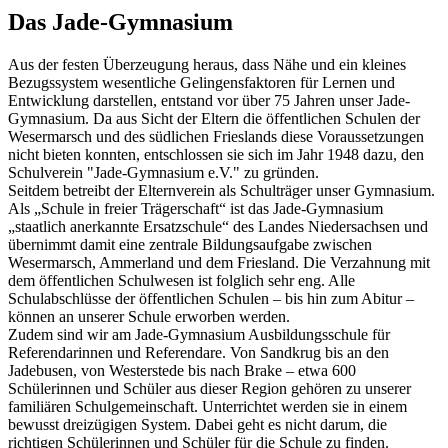
Das Jade-Gymnasium
Aus der festen Überzeugung heraus, dass Nähe und ein kleines
Bezugssystem wesentliche Gelingensfaktoren für Lernen und
Entwicklung darstellen, entstand vor über 75 Jahren unser Jade-
Gymnasium. Da aus Sicht der Eltern die öffentlichen Schulen der
Wesermarsch und des südlichen Frieslands diese Voraussetzungen
nicht bieten konnten, entschlossen sie sich im Jahr 1948 dazu, den
Schulverein "Jade-Gymnasium e.V." zu gründen.
Seitdem betreibt der Elternverein als Schulträger unser Gymnasium.
Als „Schule in freier Trägerschaft“ ist das Jade-Gymnasium
„staatlich anerkannte Ersatzschule“ des Landes Niedersachsen und
übernimmt damit eine zentrale Bildungsaufgabe zwischen
Wesermarsch, Ammerland und dem Friesland. Die Verzahnung mit
dem öffentlichen Schulwesen ist folglich sehr eng. Alle
Schulabschlüsse der öffentlichen Schulen – bis hin zum Abitur –
können an unserer Schule erworben werden.
Zudem sind wir am Jade-Gymnasium Ausbildungsschule für
Referendarinnen und Referendare. Von Sandkrug bis an den
Jadebusen, von Westerstede bis nach Brake – etwa 600
Schülerinnen und Schüler aus dieser Region gehören zu unserer
familiären Schulgemeinschaft. Unterrichtet werden sie in einem
bewusst dreizügigen System. Dabei geht es nicht darum, die
richtigen Schülerinnen und Schüler für die Schule zu finden.