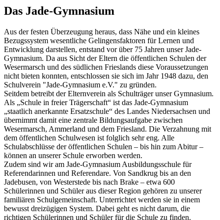
Das Jade-Gymnasium
Aus der festen Überzeugung heraus, dass Nähe und ein kleines
Bezugssystem wesentliche Gelingensfaktoren für Lernen und
Entwicklung darstellen, entstand vor über 75 Jahren unser Jade-
Gymnasium. Da aus Sicht der Eltern die öffentlichen Schulen der
Wesermarsch und des südlichen Frieslands diese Voraussetzungen
nicht bieten konnten, entschlossen sie sich im Jahr 1948 dazu, den
Schulverein "Jade-Gymnasium e.V." zu gründen.
Seitdem betreibt der Elternverein als Schulträger unser Gymnasium.
Als „Schule in freier Trägerschaft“ ist das Jade-Gymnasium
„staatlich anerkannte Ersatzschule“ des Landes Niedersachsen und
übernimmt damit eine zentrale Bildungsaufgabe zwischen
Wesermarsch, Ammerland und dem Friesland. Die Verzahnung mit
dem öffentlichen Schulwesen ist folglich sehr eng. Alle
Schulabschlüsse der öffentlichen Schulen – bis hin zum Abitur –
können an unserer Schule erworben werden.
Zudem sind wir am Jade-Gymnasium Ausbildungsschule für
Referendarinnen und Referendare. Von Sandkrug bis an den
Jadebusen, von Westerstede bis nach Brake – etwa 600
Schülerinnen und Schüler aus dieser Region gehören zu unserer
familiären Schulgemeinschaft. Unterrichtet werden sie in einem
bewusst dreizügigen System. Dabei geht es nicht darum, die
richtigen Schülerinnen und Schüler für die Schule zu finden.