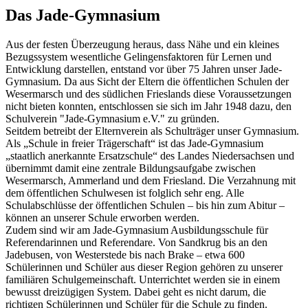
Das Jade-Gymnasium
Aus der festen Überzeugung heraus, dass Nähe und ein kleines
Bezugssystem wesentliche Gelingensfaktoren für Lernen und
Entwicklung darstellen, entstand vor über 75 Jahren unser Jade-
Gymnasium. Da aus Sicht der Eltern die öffentlichen Schulen der
Wesermarsch und des südlichen Frieslands diese Voraussetzungen
nicht bieten konnten, entschlossen sie sich im Jahr 1948 dazu, den
Schulverein "Jade-Gymnasium e.V." zu gründen.
Seitdem betreibt der Elternverein als Schulträger unser Gymnasium.
Als „Schule in freier Trägerschaft“ ist das Jade-Gymnasium
„staatlich anerkannte Ersatzschule“ des Landes Niedersachsen und
übernimmt damit eine zentrale Bildungsaufgabe zwischen
Wesermarsch, Ammerland und dem Friesland. Die Verzahnung mit
dem öffentlichen Schulwesen ist folglich sehr eng. Alle
Schulabschlüsse der öffentlichen Schulen – bis hin zum Abitur –
können an unserer Schule erworben werden.
Zudem sind wir am Jade-Gymnasium Ausbildungsschule für
Referendarinnen und Referendare. Von Sandkrug bis an den
Jadebusen, von Westerstede bis nach Brake – etwa 600
Schülerinnen und Schüler aus dieser Region gehören zu unserer
familiären Schulgemeinschaft. Unterrichtet werden sie in einem
bewusst dreizügigen System. Dabei geht es nicht darum, die
richtigen Schülerinnen und Schüler für die Schule zu finden.